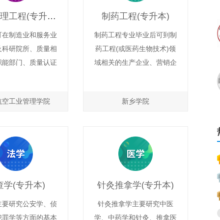
力、素质协调发展的
区医院、医疗卫生管理机构
质量管理工程(专升本)
制药工程(专升本)
毕业生。
以及中、西医科研机构从事
中原工学院
医疗、教学、科研工作。
可在制造业和服务业
制药工程专业毕业后可到制
河南,理工类,公办,普通本科
普通本
科
及科研院所、质量相
药工程(或医药生物技术)领
职能部门、质量认证
域相关的生产企业、营销企
南阳理工学院
机构等单位从事顾客
业、科研院所、药品监督管
河南,理工类,公办,普通本科
普通本
理、质量策划与设
理部门等企、事业单位从事
科
航空工业管理学院
新乡学院
量管理、研发质量管
药品生产、管理、营销、检
量检测与控制、体系
验监督和研发等工作。也适
认证、标准制订与推
于报考生物技术、药学及相
量分析与改进、质量
关专业的研究生。
审核、供应商质量管
务质量管理、进出口
查学(专升本)
针灸推拿学(专升本)
疫、质量培训与咨询
，也可考公务员或进
主要研究公安学、侦
针灸推拿学主要研究中医
外知名大学攻读硕士
犯罪学等方面的基本
学、中药学和针灸、推拿医