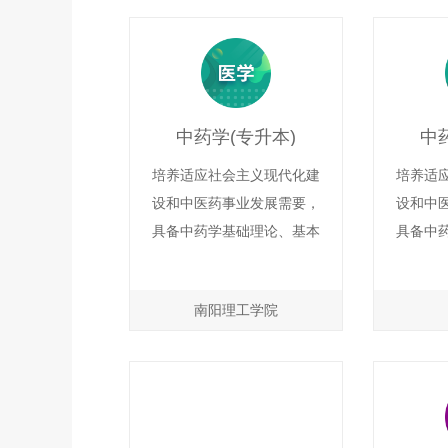
才。授予学位：医学学士。
才。授
就业趋向：适应于各级中医
就业趋
院、综合医院及中医科研教
院、综
育机构等部门从事临床医
育机构
中药学(专升本)
中
疗、科研研究及卫生教育、
疗、科
管理等工作。
培养适应社会主义现代化建
培养适
设和中医药事业发展需要，
设和中
具备中药学基础理论、基本
具备中
知识、基本技能，掌握一定
知识、
的人文社会科学、自然科学
的人文
南阳理工学院
知识，具有良好思想道德、
知识，
职业素质、创新创业意识和
职业素
社会服务能力，掌握相应的
社会服
科学方法，具有自主学习和
科学方
终身学习的能力，达到知
终身学