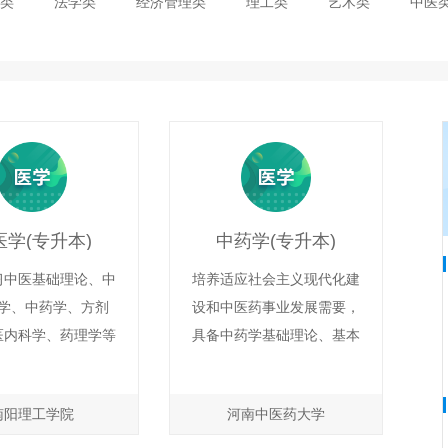
类
法学类
经济管理类
理工类
艺术类
中医
医学(专升本)
中药学(专升本)
习中医基础理论、中
培养适应社会主义现代化建
学、中药学、方剂
设和中医药事业发展需要，
医内科学、药理学等
具备中药学基础理论、基本
培养能系统掌握中医
知识、基本技能，掌握一定
论、基本知识、基本
的人文社会科学、自然科学
南阳理工学院
河南中医药大学
及辨证论治基本原则
知识，具有良好思想道德、
型和应用型中医人
职业素质、创新创业意识和