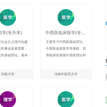
予学位：医学学士。
社会服务能力，掌握相应的
向：适应于各级中医
科学方法，具有自主学习和
合医院及中医科研教
终身学习的能力，达到知
等部门从事临床医
识、能力、素质协调发展的
药学(专升本)
中西医临床医学(专升本)
研研究及卫生教育、
毕业生。
管理等工作。
应社会主义现代化建
主要学习中西医基础理论、
医药事业发展需要，
中西医临床医学等课程。培
药学基础理论、基本
养能系统掌握中西医理论和
基本技能，掌握一定
技术，熟练运用中西医两种
社会科学、自然科学
方法诊治疾病的实用型和应
河南财经政法大学
河南大学
河南中医药大学
具有良好思想道德、
用型人才。授予学位：符合
河南,财经类,公办,普通本科
普通本
质、创新创业意识和
学士学位授予条件的毕业生
科
务能力，掌握相应的
授予医学学士学位。就业趋
法，具有自主学习和
向：适应于各级综合性医
洛阳师范学院
习的能力，达到知
院、中医院、医学院校、社
河南,师范类,公办,普通本科
普通本
科