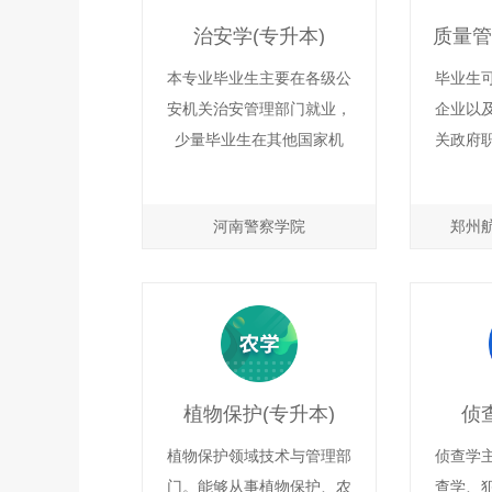
识、能力、素质协调发展的
识、能
治安学(专升本)
毕业生。
本专业毕业生主要在各级公
毕业生
安机关治安管理部门就业，
企业以
少量毕业生在其他国家机
关政府
关、单位就业，一定比例毕
和咨询
业生攻读硕士研究生。
需求管
河南警察学院
郑州
计、计
理、质
管理与
行、质
监督与
理、服
植物保护(专升本)
侦
检验检
等工作
植物保护领域技术与管理部
侦查学
入国内
门。能够从事植物保护、农
查学、