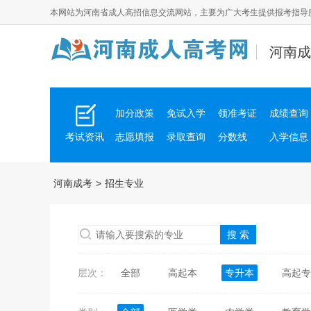
本网站为
河南省成人高招
信息交流网站，主要为广大考生提供报考指导
河南成
加分政策
免试入学
领准考证
成绩查询
考试资讯
志愿填报
录取查询
分数线
入学信息
河南成考
>
招生专业
层次：
全部
高起本
专升本
高起专