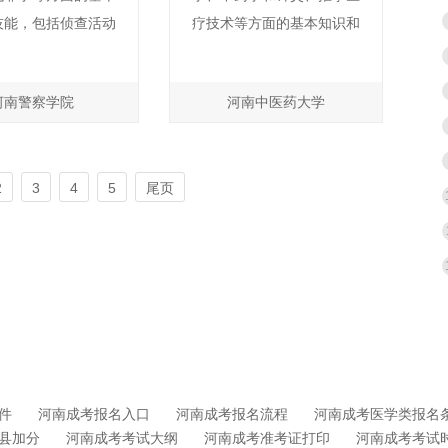
学位。
技能，包括侦查活动
疗技术等方面的基本知识和
律、侦查制度和侦查
技能，运用针疗、艾灸、推
犯罪活动的规律及特
拿等中医技法进行人体的调
河南警察学院
河南中医药大学
接受刑事执法、侦查
理、疾病的治疗等。例如：
擒拿格斗的基本训
艾灸理气血、调经络，推拿
公安、检察、海关、
按摩穴位缓解疲劳、舒筋活
2
3
4
5
尾页
全等部门进行侦查、
络，拔火罐活血行气、散寒
执法等。例如：刑事
除湿等。
侦查侦破，走私品、
的稽查，毒品的缉查
等。
件
河南成考报名入口
河南成考报名流程
河南成考医学类报名
县加分
河南成考考试大纲
河南成考准考证打印
河南成考考试