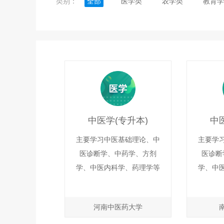
类别：
全部
医学类
农学类
教育学
中医学(专升本)
中
主要学习中医基础理论、中
主要学
医诊断学、中药学、方剂
医诊断
学、中医内科学、药理学等
学、中
课程。培养能系统掌握中医
课程。
基本理论、基本知识、基本
基本理
河南中医药大学
技能以及辨证论治基本原则
技能以
的实用型和应用型中医人
的实用