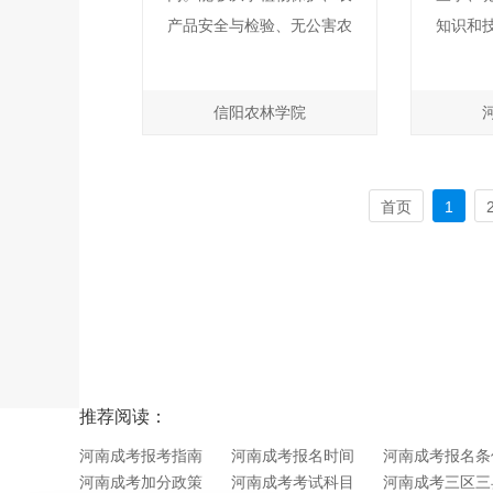
产品安全与检验、无公害农
知识和
产品的农药残留安全与检
及其规
验、农药加工和经营管理工
理论、
信阳农林学院
作。就业于各级农业、林业
点等，
部门；进出口检疫检验部
破案、
门；海关部门；食品药品安
练，在
首页
1
全监管部门；农药生产企
国家安
业；各级基层农场、林场、
稽查、
森林公园等。
案件的
违禁品
推荐阅读：
河南成考报考指南
河南成考报名时间
河南成考报名条
河南成考加分政策
河南成考考试科目
河南成考三区三