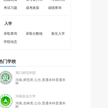
考试习题
成考政策
成绩查询
入学
录取查询
录取分数线
新生入学
学院动态
热门学校
周口师范学院
河南理工大学
河南,师范类,公办,普通本科
普通本
河南,理工类,
科
科
河南农业大学
华北水利水电
河南,农林类,公办,普通本科
普通本
河南,理工类,
科
科