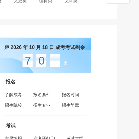
类
文史类
理科类
文科类
距 2026 年 10 月 18 日 成考考试剩余
70
天
报名
了解成考
报名条件
报名时间
招生院校
招生专业
招生简章
考试
志愿填报
准考证打印
考试大纲