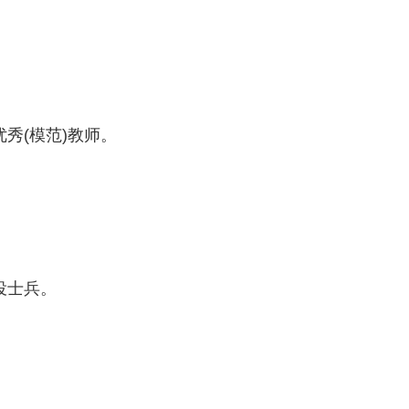
(模范)教师。
役士兵。