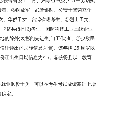
。②获得省级工、青、妇等组织授予“五一劳动奖
”称号者。③解放军、武警部队、公安干警荣立个
女、华侨子女、台湾省籍考生。⑤烈士子女、
、脱贫县(附件3)考生，国防科技工业三线企业
地的除外)表彰的先进生产(工作)者。⑦少数民
份证读出的民族信息为准)。⑧年满 25 周岁以
身份证出生日期信息为准)。⑨获得县以上教育
就业退役士兵，可以在考生考试成绩基础上增
校确定。