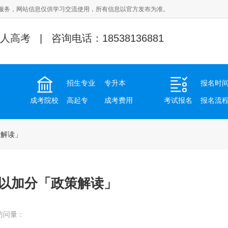
服务，网站信息仅供学习交流使用，所有信息以官方发布为准。
人高考 | 咨询电话：18538136881
招生专业
专升本
报名时
成考院校
高起专
成考费用
考试报名
报名流
策解读」
以加分「政策解读」
访问量：