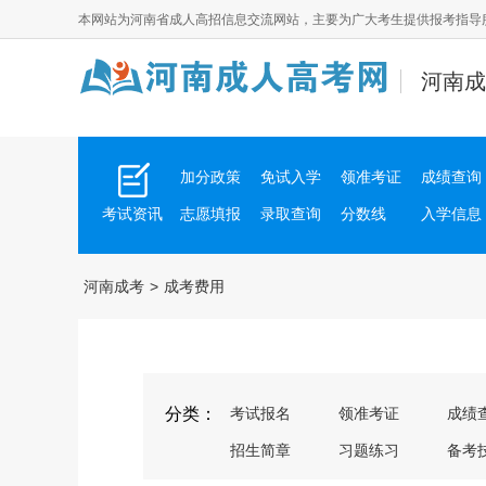
本网站为
河南省成人高招
信息交流网站，主要为广大考生提供报考指导
河南成
加分政策
免试入学
领准考证
成绩查询
考试资讯
志愿填报
录取查询
分数线
入学信息
河南成考
>
成考费用
分类：
考试报名
领准考证
成绩
招生简章
习题练习
备考