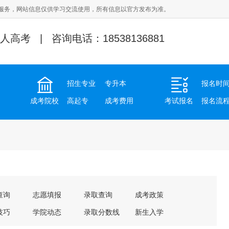
服务，网站信息仅供学习交流使用，所有信息以官方发布为准。
人高考 | 咨询电话：18538136881
招生专业
专升本
报名时
成考院校
高起专
成考费用
考试报名
报名流
查询
志愿填报
录取查询
成考政策
技巧
学院动态
录取分数线
新生入学