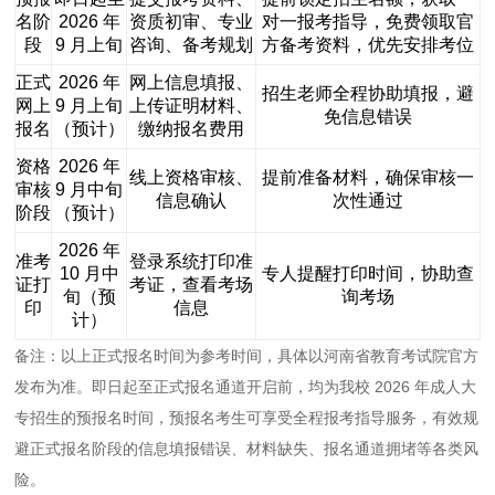
名阶
2026 年
资质初审、专业
对一报考指导，免费领取官
段
9 月上旬
咨询、备考规划
方备考资料，优先安排考位
正式
2026 年
网上信息填报、
招生老师全程协助填报，避
网上
9 月上旬
上传证明材料、
免信息错误
报名
（预计）
缴纳报名费用
资格
2026 年
线上资格审核、
提前准备材料，确保审核一
审核
9 月中旬
信息确认
次性通过
阶段
（预计）
2026 年
准考
登录系统打印准
10 月中
专人提醒打印时间，协助查
证打
考证，查看考场
旬（预
询考场
印
信息
计）
备注：以上正式报名时间为参考时间，具体以河南省教育考试院官方
发布为准。即日起至正式报名通道开启前，均为我校 2026 年成人大
专招生的预报名时间，预报名考生可享受全程报考指导服务，有效规
避正式报名阶段的信息填报错误、材料缺失、报名通道拥堵等各类风
险。