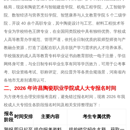
格局，现设有陶瓷艺术与智能建造学院、机电工程学院、人工智能学
院、数智经济与营养烹饪学院、智慧康养与人文教育学院 5 个二级学
院，开设 40 余个高职专业，其中陶瓷设计与工艺、材料工程技术等
专业为学校特色王牌专业，在全国同类院校中具有独特优势。学校成
人高等教育办学规范、管理严谨，依托全日制优质的双师型师资与产
教融合资源，打造了适配在职人员非脱产学习需求的人才培养体系。
学校颁发的成人高等教育专科毕业证书由教育部统一电子注册，学信
网终身可查，与全日制专科毕业生享有同等学历效力，可用于公考事
考、职业资格考试、职称评定、岗位晋升等各类合规场景，河南省内
各地市无差别通用认可。
二、2026 年许昌陶瓷职业学院成人大专报名时间
为方便考生合理安排报考流程，避免错过报名时间，现将 2026 年我
校成人大专招生各阶段报名时间及相关安排整理如下：
报名
时间安排
主要内容
考生专属优势
阶段
预报
即日起至
提交报考资料、
提前锁定招生名额，获取一