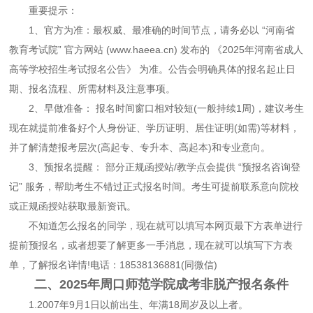
重要提示：
1、官方为准：最权威、最准确的时间节点，请务必以 “河南省
教育考试院” 官方网站 (www.haeea.cn) 发布的 《2025年河南省成人
高等学校招生考试报名公告》 为准。公告会明确具体的报名起止日
期、报名流程、所需材料及注意事项。
2、早做准备： 报名时间窗口相对较短(一般持续1周)，建议考生
现在就提前准备好个人身份证、学历证明、居住证明(如需)等材料，
并了解清楚报考层次(高起专、专升本、高起本)和专业意向。
3、预报名提醒： 部分正规函授站/教学点会提供 “预报名咨询登
记” 服务，帮助考生不错过正式报名时间。考生可提前联系意向院校
或正规函授站获取最新资讯。
不知道怎么报名的同学，现在就可以填写本网页最下方表单进行
提前预报名，或者想要了解更多一手消息，现在就可以填写下方表
单，了解报名详情!电话：18538136881(同微信)
二、2025年周口师范学院成考非脱产报名条件
1.2007年9月1日以前出生、年满18周岁及以上者。