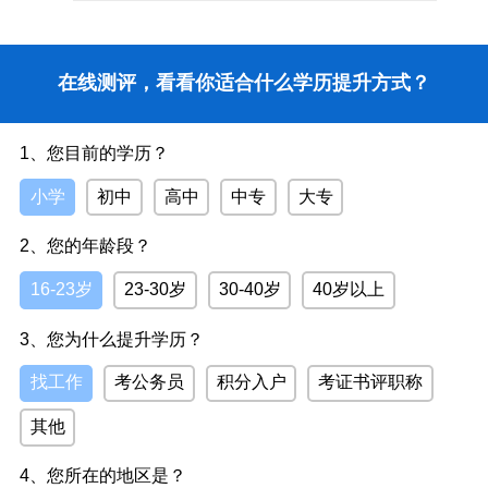
在线测评，看看你适合什么学历提升方式？
1、您目前的学历？
小学
初中
高中
中专
大专
2、您的年龄段？
16-23岁
23-30岁
30-40岁
40岁以上
3、您为什么提升学历？
找工作
考公务员
积分入户
考证书评职称
其他
4、您所在的地区是？