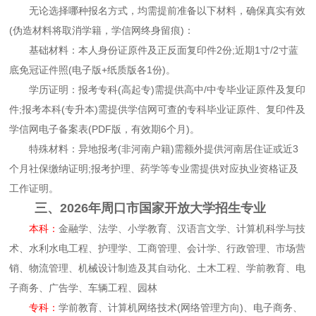
无论选择哪种报名方式，均需提前准备以下材料，确保真实有效
(伪造材料将取消学籍，学信网终身留痕)：
基础材料：本人身份证原件及正反面复印件2份;近期1寸/2寸蓝
底免冠证件照(电子版+纸质版各1份)。
学历证明：报考专科(高起专)需提供高中/中专毕业证原件及复印
件;报考本科(专升本)需提供学信网可查的专科毕业证原件、复印件及
学信网电子备案表(PDF版，有效期6个月)。
特殊材料：异地报考(非河南户籍)需额外提供河南居住证或近3
个月社保缴纳证明;报考护理、药学等专业需提供对应执业资格证及
工作证明。
三、2026年周口市国家开放大学招生专业
本科：
金融学、法学、小学教育、汉语言文学、计算机科学与技
术、水利水电工程、护理学、工商管理、会计学、行政管理、市场营
销、物流管理、机械设计制造及其自动化、土木工程、学前教育、电
子商务、广告学、车辆工程、园林
专科：
学前教育、计算机网络技术(网络管理方向)、电子商务、