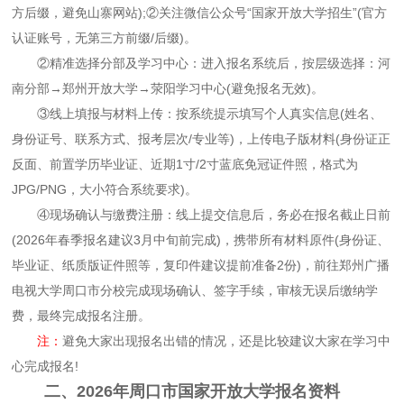
方后缀，避免山寨网站);②关注微信公众号“国家开放大学招生”(官方
认证账号，无第三方前缀/后缀)。
②精准选择分部及学习中心：进入报名系统后，按层级选择：河
南分部→郑州开放大学→荥阳学习中心(避免报名无效)。
③线上填报与材料上传：按系统提示填写个人真实信息(姓名、
身份证号、联系方式、报考层次/专业等)，上传电子版材料(身份证正
反面、前置学历毕业证、近期1寸/2寸蓝底免冠证件照，格式为
JPG/PNG，大小符合系统要求)。
④现场确认与缴费注册：线上提交信息后，务必在报名截止日前
(2026年春季报名建议3月中旬前完成)，携带所有材料原件(身份证、
毕业证、纸质版证件照等，复印件建议提前准备2份)，前往郑州广播
电视大学周口市分校完成现场确认、签字手续，审核无误后缴纳学
费，最终完成报名注册。
注：
避免大家出现报名出错的情况，还是比较建议大家在学习中
心完成报名!
二、2026年周口市国家开放大学报名资料