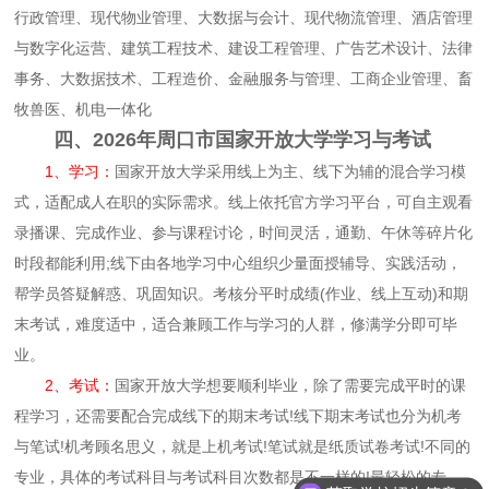
行政管理、现代物业管理、大数据与会计、现代物流管理、酒店管理
与数字化运营、建筑工程技术、建设工程管理、广告艺术设计、法律
事务、大数据技术、工程造价、金融服务与管理、工商企业管理、畜
牧兽医、机电一体化
四、2026年周口市国家开放大学学习与考试
1、学习：
国家开放大学采用线上为主、线下为辅的混合学习模
式，适配成人在职的实际需求。线上依托官方学习平台，可自主观看
录播课、完成作业、参与课程讨论，时间灵活，通勤、午休等碎片化
时段都能利用;线下由各地学习中心组织少量面授辅导、实践活动，
帮学员答疑解惑、巩固知识。考核分平时成绩(作业、线上互动)和期
末考试，难度适中，适合兼顾工作与学习的人群，修满学分即可毕
业。
2、考试：
国家开放大学想要顺利毕业，除了需要完成平时的课
程学习，还需要配合完成线下的期末考试!线下期末考试也分为机考
与笔试!机考顾名思义，就是上机考试!笔试就是纸质试卷考试!不同的
专业，具体的考试科目与考试科目次数都是不一样的!最轻松的专