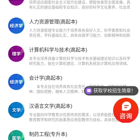
培养适应国家社会主义现代化建设，德智体美劳全面发展，具
有扎实的理论基础和专业知识，良好的科学文化素养、社会责
任感和职业道德，具备独立解决土木工程领域复杂工程问题的
实践能力和创新能力；具有国际视野和团队协作能力，能胜任
人力资源管理(高起本)
土木工程技术与管理工作的高素质应用型人才。
人力资源管理专业致力于培养具有良好人文、科学素质和社会
责任感，学科基础扎实，具有自我学习能力、创新精神和创新
能力，适应企业、相关政府部门、社会团体或社会组织等领域
第一线需要，具有良好的职业道德，具备较强的职业能力，能
计算机科学与技术(高起本)
够从事人力资源管理相关工作，具备“综合素质＋一技之长”的
高技能应用型人才。
本专业培养具备计算机科学与技术有关基础理论知识以及科学
研究能力，能在计算机理论、计算机系统及计算机应用领域，
学校、科研机构、企事业、政府机关等部门单位，从事计算机
科学与技术相关的教学、研究、设计、维护、管理等工作的高
会计学(高起本)
素质创新型科学技术及工程技术人才。
本专业旨在培养具有社会责任、实践能力、创新创业精
获取学校招生简章！
神、国际视野，拥有人文精神、科学素养和诚信品质，具备会
计、经济、管理、法律等方面的知识和能力，掌握现代会计管
汉语言文学(高起本)
专业面向中学教育对优质师资的需求，以培养能胜任中学语文
教育教学和研究的高素质应用型教师为目标，具体包括：具有
坚定正确的政治方向；全面掌握汉语言文学及语文教育的知
识、理论、技能，具有较强的汉语言文字应用能力、文学理解
制药工程(专升本)
与鉴赏能力、沟通合作能力；具备教师专业素养，能运用汉语