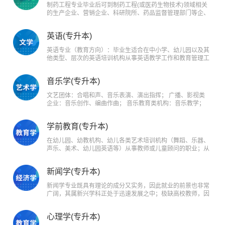
言文学知识、理论和现代教育技术从事语文教育教学；具有人
制药工程专业毕业后可到制药工程(或医药生物技术)领域相关
文情怀、科学精神和传统文化素养，在教育教学中能推动中学
的生产企业、营销企业、科研院所、药品监督管理部门等企、
生“语文核心素养”的培育与提高。
事业单位从事药品生产、管理、营销、检验监督和研发等工
作。也适于报考生物技术、药学及相关专业的研究生。
英语(专升本)
英语专业（教育方向）：毕业生适合在中小学、幼儿园以及其
他类型、层次的英语培训机构从事英语教学工作和教育管理工
作；其次在各类各级公司、企业从事一般性翻译或外贸工作。
音乐学(专升本)
文艺团体：合唱和声、音乐表演、演出指挥； 广播、影视类
企业：音乐创作、编曲作曲； 音乐教育类机构：音乐教学；
医疗机构：音乐治疗。
学前教育(专升本)
在幼儿园、幼教机构、幼儿各类艺术培训机构（舞蹈、乐器、
声乐、美术、幼儿园英语等）从事教师或儿童顾问的职业；从
事与学前教育相关的咨询服务与儿童相关的企业设计制作与营
销，各类儿童用品开发的专业顾问或市场调查和分析专业人士
新闻学(专升本)
等工作；在报社、杂志社、电台电视台等媒体工作任职儿童专
栏节目的采编人员、传媒策划与制作等；在幼儿园、青少年活
新闻学专业既具有理论的成分又实务，因此就业的前景也非常
动中心等场所从事幼儿心理指导工作等。
广阔，其属新兴学科正处于迅速发展之中；极缺高校教师，因
此研究生毕业后即可进入高校教书，或者科研咨询机构进行理
论研究，而一般本科毕业生可以从事网站编辑、高级编导、线
心理学(专升本)
下刊物编辑、记者等工作。