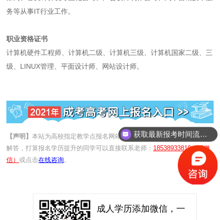
务等从事IT行业工作。
职业资格证书
计算机硬件工程师、计算机二级、计算机三级、计算机国家二级、三
级、LINUX管理、平面设计师、网站设计师。
获取最新报考时间流程！
【声明】
本站为高校指定教学点报名网站，负责河南省成人学历提升政策
解答，打算报名学历提升的同学可以直接联系老师：
18538933810（同微
信）
或点击
在线咨询
。
成人学历添加微信，一