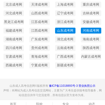
北京成考网
天津成考网
上海成考网
重庆成考网
河北成考网
山西成考网
辽宁成考网
吉林成考网
黑龙江成考网
江苏成考网
浙江成考网
安徽成考网
福建成考网
江西成考网
山东成考网
河南成考网
湖南成考网
广东成考网
湖北成考网
海南成考网
四川成考网
贵州成考网
云南成考网
陕西成考网
甘肃成考网
青海成考网
广西成考网
内蒙古成考网
西藏成考网
宁夏成考网
新疆成考网
山东成人高考信息网©版权所有
豫ICP备11018893号-3
营业执照公示
声明：本网站为成人高考信息交流网站，主要为广大考生提供报考指导服务，网
站信息仅供学习交流使用，所有信息以官方发布为准。
首页
院校
专业
动态