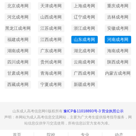
北京成考网
天津成考网
上海成考网
重庆成考网
河北成考网
山西成考网
辽宁成考网
吉林成考网
黑龙江成考网
江苏成考网
浙江成考网
安徽成考网
福建成考网
江西成考网
山东成考网
河南成考网
湖南成考网
广东成考网
湖北成考网
海南成考网
四川成考网
贵州成考网
云南成考网
陕西成考网
甘肃成考网
青海成考网
广西成考网
内蒙古成考网
西藏成考网
宁夏成考网
新疆成考网
山东成人高考信息网©版权所有
豫ICP备11018893号-3
营业执照公示
声明：本网站为成人高考信息交流网站，主要为广大考生提供报考指导服务，网
站信息仅供学习交流使用，所有信息以官方发布为准。
首页
院校
专业
动态