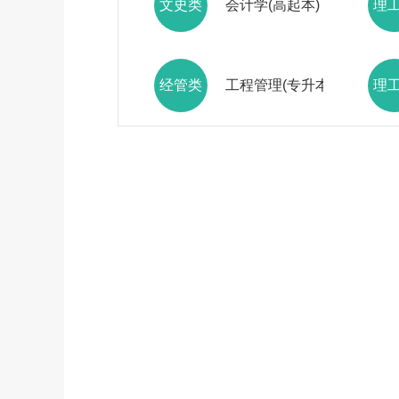
文史类
会计学(高起本)
理
经管类
工程管理(专升本)
理