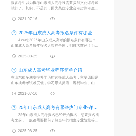
很多考生以为报考山东成人高考只需要参加文化课考试
就行了。其实，不是的，因为某些专业会考虑到考生学
习该专业需要一定的专业基础才能够学习好，因此会对
2021-07-16
考生进行相关的加
2025年山东成人高考报名条件有哪些【已更新】
&zwnj;2025年山东成人高考的报名条件有哪些？
山东成人高考每年报名人数在全国，都排名前列！为了
满足今年各位考生都能够顺利报名，下面山东成人高考
2025-08-25
网的小编整理报名的
山东成人高考毕业程序简单介绍
在山东很多朋友提升学历时选择成人高考，主要原因是
山东成考考试难度低，学习形式灵活，容易毕业。山东
成考的学习形式包括：函授、业余、脱产学习形式。
2021-07-16
1、函授学习形式是指
25年山东成人高考有哪些热门专业-详细介绍
25年山东成人高考报名已经开始报名，想要报名成
考之前，一般都需要提前了解当年的招生专业院校等，
那同学们报名成人高考，最重要的其实就是选择专业，
2025-08-25
选对专业更好入学