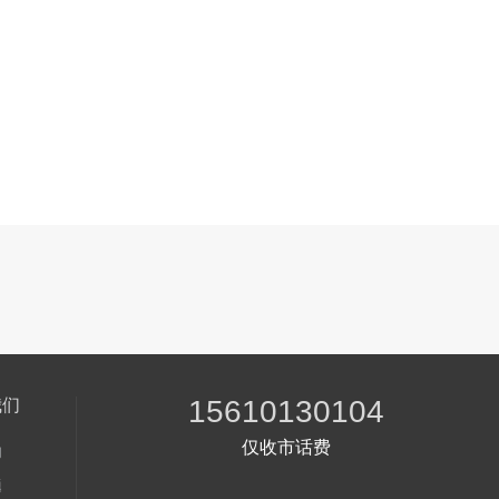
15610130104
我们
仅收市话费
们
题