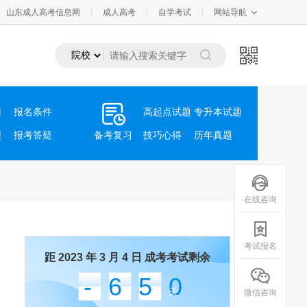
山东成人高考信息网
成人高考
自学考试
网站导航
南
报名条件
高起点试题
专升本试题
程
报考答疑
备考复习
技巧心得
历年真题
在线咨询
考试报名
距 2023 年 3 月 4 日 成考考试剩余
-650
天
微信咨询